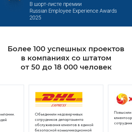
В шорт-листе премии
Russian Employee Experience Awards
2025
Более 100 успешных проектов
в компаниях со штатом
от 50 до 18 000 человек
Повысили
омпании.
Объединили недоверчивых
клиентоо
сотрудников департамента
идей
сотрудник
обслуживания клиентов в единой
безопасной коммуникационной