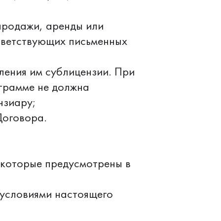
продажи, аренды или
тветствующих письменных
ления им сублицензии. При
грамме не должна
нзиару;
Договора.
, которые предусмотрены в
 условиями настоящего