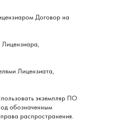
Лицензиаром Договор на
е Лицензиара,
елями Лицензиата,
спользовать экземпляр ПО
под обозначенным
 права распространения.