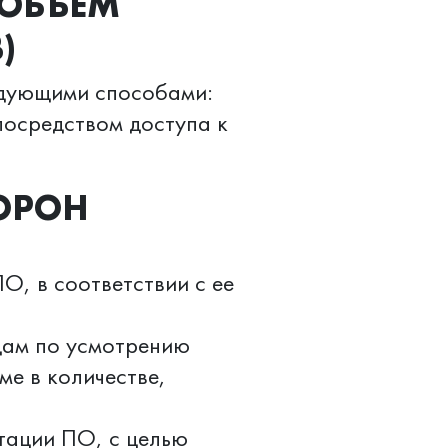
(ОБЪЕМ
)
едующими способами:
посредством доступа к
ТОРОН
О, в соответствии с ее
цам по усмотрению
е в количестве,
тации ПО, с целью