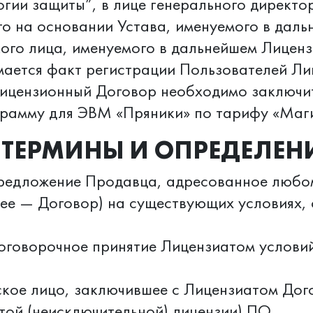
гии защиты”, в лице генерального директо
о на основании Устава, именуемого в даль
ого лица, именуемого в дальнейшем Лиценз
ается факт регистрации Пользователей Ли
ицензионный Договор необходимо заключить
грамму для ЭВМ «Пряники» по тарифу «Маг
. ТЕРМИНЫ И ОПРЕДЕЛЕН
редложение Продавца, адресованное любом
ее — Договор) на существующих условиях,
зоговорочное принятие Лицензиатом услови
ское лицо, заключившее с Лицензиатом Дог
той (неисключительной) лицензии) ПО.