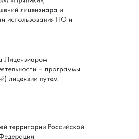
ВМ «Пряники»,
шений лицензиара и
ни использования ПО и
ча Лицензиаром
деятельности – программы
й) лицензии путем
сей территории Российской
 Федерации