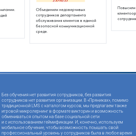
Повысили
омпании.
Объединили недоверчивых
клиентоо
сотрудников департамента
идей
сотрудник
обслуживания клиентов в единой
безопасной коммуникационной
среде.
Без обучения нет развития сотрудников, без развития
сотрудников нет развития организации. В «Пряниках», помимо
традиционной LMS с каталогом курсов, мы предлагаем также
игровой микролернинг в формате викторин и возможность
обмениваться опытом на базе социальной сети
и с использованием геймификации. И, конечно, используем
мобильное обучение, чтобы возможность поышать свой
профессиональный уровень у сотрудников была в любое время