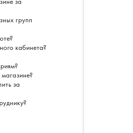
зине за
зных групп
юте?
ного кабинета?
ориям?
 магазине?
пить за
труднику?