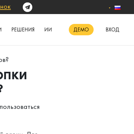
онок
И
РЕШЕНИЯ
ИИ
ДЕМО
ВХОД
ов?
НОПКИ
?
спользоваться