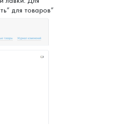
й лавки. Для
ть” для товаров”