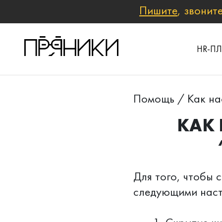
Пишите
, звонит
HR-П
Помощь
/
Как на
КАК 
Для того, чтобы 
следующими нас