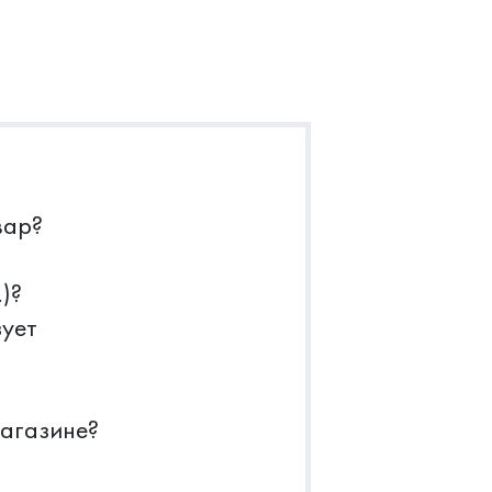
вар?
)?
зует
магазине?