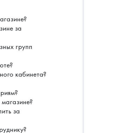
магазине?
зине за
зных групп
юте?
ного кабинета?
ориям?
 магазине?
пить за
труднику?