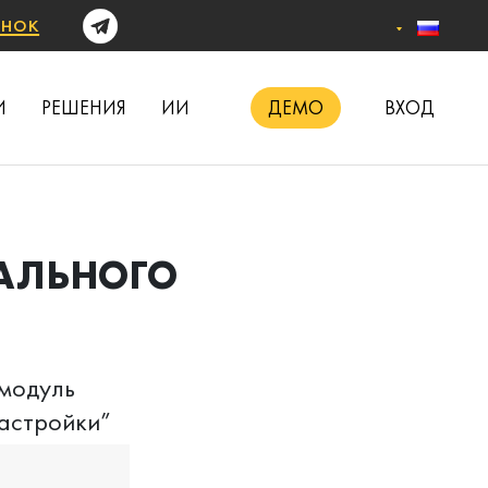
онок
И
РЕШЕНИЯ
ИИ
ДЕМО
ВХОД
УАЛЬНОГО
 модуль
настройки”