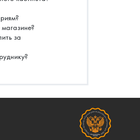
ориям?
 магазине?
пить за
труднику?