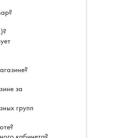
вар?
)?
зует
магазине?
зине за
зных групп
юте?
ного кабинета?