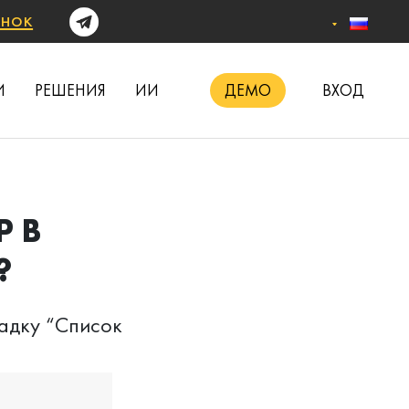
онок
И
РЕШЕНИЯ
ИИ
ДЕМО
ВХОД
Р В
?
ладку “Список