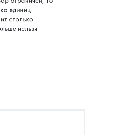
вар ограничен, то
ько единиц
пит столько
ольше нельзя