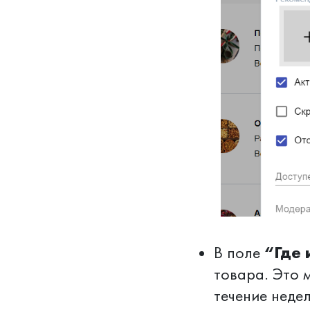
“Где 
В поле
товара. Это м
течение неде