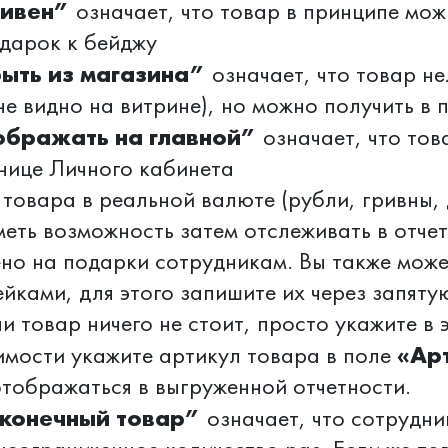
тивен”
означает, что товар в принципе мож
одарок к бейджу
ыть из магазина”
означает, что товар не
не видно на витрине), но можно получить в
бражать на главной”
означает, что тов
нице Личного кабинета
 товара в реальной валюте (рубли, гривны,
иметь возможность затем отслеживать в отче
но на подарки сотрудникам. Вы также може
ейками, для этого запишите их через запяту
и товар ничего не стоит, просто укажите в 
«Ар
мости укажите артикул товара в поле
отображаться в выгруженной отчетности.
конечный товар”
означает, что сотрудни