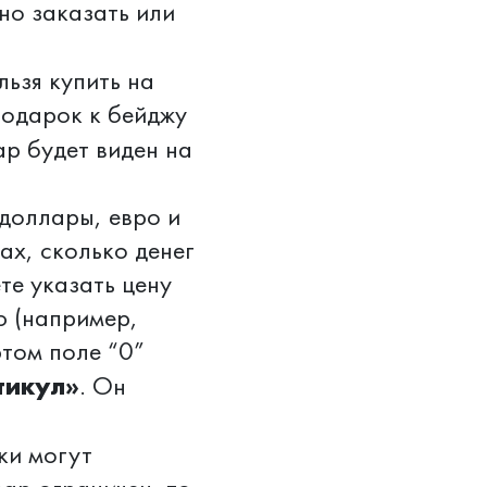
но заказать или
льзя купить на
 подарок к бейджу
ар будет виден на
 доллары, евро и
тах, сколько денег
те указать цену
ю (например,
этом поле “0”
тикул»
. Он
ки могут