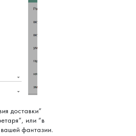
вия доставки”
етаря”, или “в
ю вашей фантазии.