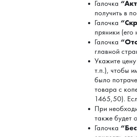
“Ак
Галочка
получить в п
“Скр
Галочка
пряники (его 
“Ото
Галочка
главной стра
Укажите цену
т.п.), чтобы 
было потраче
товара с коп
1465,50). Есл
При необходи
также будет 
“Бес
Галочка