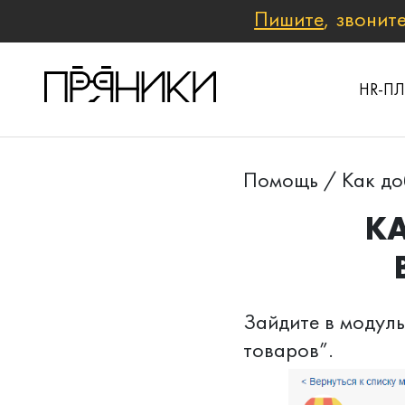
Пишите
, звонит
HR-П
Помощь
/
Как до
КА
Зайдите в модуль
товаров”.