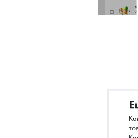
Е
Ка
то
Ка