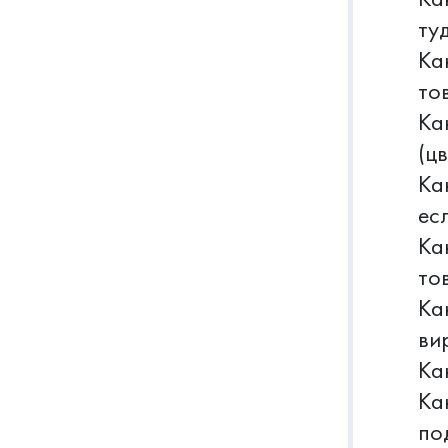
ту
Ка
то
Ка
(цв
Ка
ес
Ка
то
Ка
ви
Ка
Ка
по