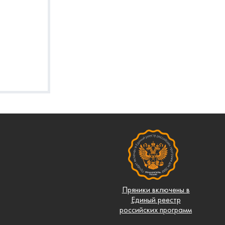
Пряники включены в
Единый реестр
российских программ