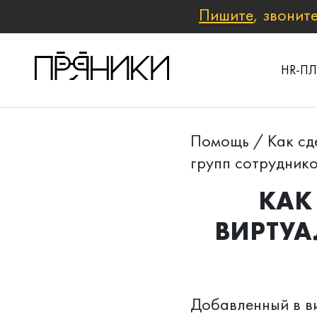
Пишите
, звонит
HR-П
Помощь
/
Как сд
групп сотрудник
КАК
ВИРТУА
Добавленный в в