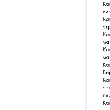
Ка
ви
Ка
ст
Ка
ма
Ка
ма
Ка
Ви
Ка
со
пе
Ка