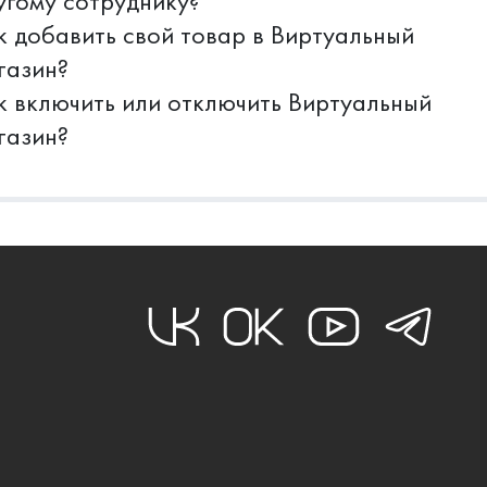
угому сотруднику?
к добавить свой товар в Виртуальный
газин?
к включить или отключить Виртуальный
газин?