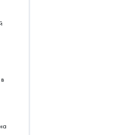
й
 в
на