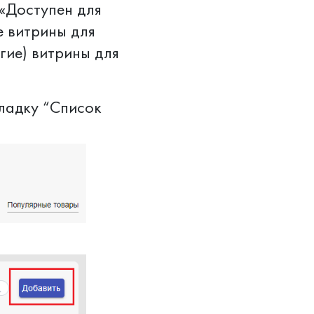
«Доступен для
е витрины для
гие) витрины для
ладку “Список