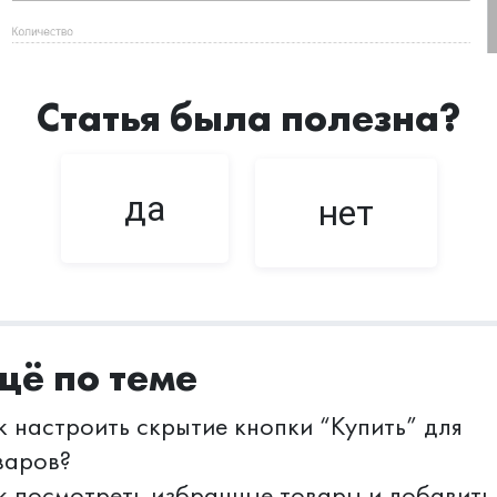
Статья была полезна?
да
нет
щё по теме
к настроить скрытие кнопки “Купить” для
варов?
к посмотреть избранные товары и добавить