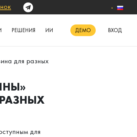
онок
И
РЕШЕНИЯ
ИИ
ДЕМО
ВХОД
зина для разных
ИНЫ»
 РАЗНЫХ
оступным для