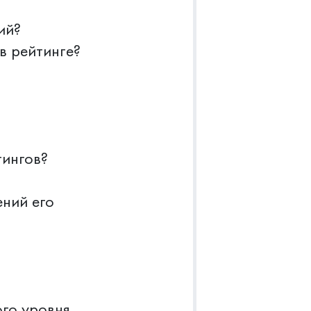
ий?
в рейтинге?
тингов?
ений его
ого уровня