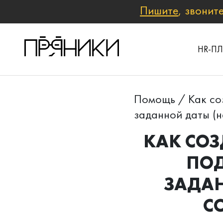
Пишите
, звонит
HR-П
Помощь
/
Как со
заданной даты (н
КАК СОЗ
ПОД
ЗАДАН
С