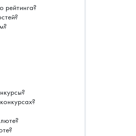
о рейтинга?
остей?
м?
онкурсы?
 конкурсах?
алюте?
юте?