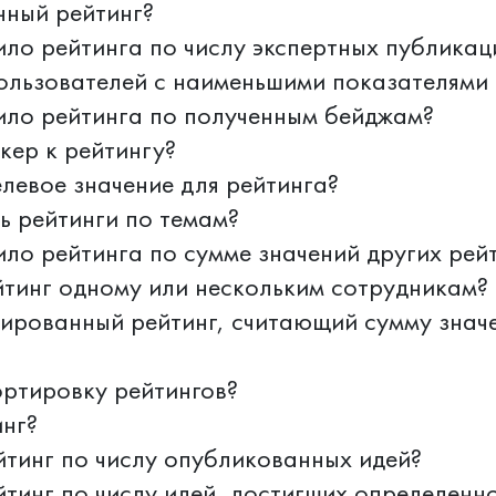
нный рейтинг?
ило рейтинга по числу экспертных публикац
ользователей с наименьшими показателями 
ило рейтинга по полученным бейджам?
кер к рейтингу?
елевое значение для рейтинга?
ь рейтинги по темам?
ило рейтинга по сумме значений других рей
йтинг одному или нескольким сотрудникам?
гированный рейтинг, считающий сумму знач
ортировку рейтингов?
инг?
йтинг по числу опубликованных идей?
йтинг по числу идей, достигших определенн