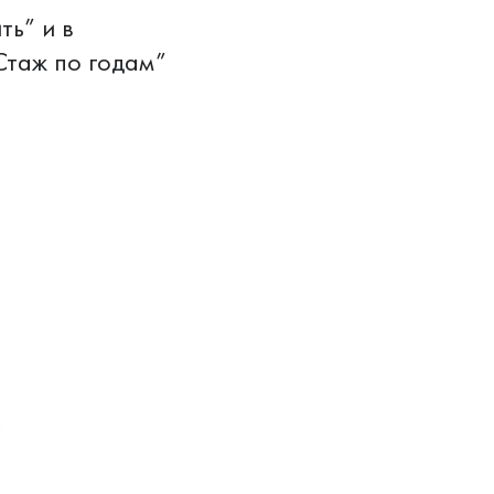
ь” и в
Стаж по годам”