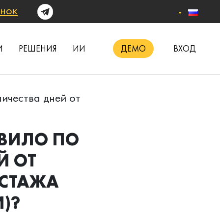
онок
И
РЕШЕНИЯ
ИИ
ДЕМО
ВХОД
личества дней от
АВИЛО ПО
Й ОТ
 СТАЖА
)?