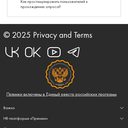
Как простимулировать пользователей к
прохождению опроса?
© 2025 Privacy and Terms
Пряники включены в Единый реестр российских программ
Важно
Лицензионный договор-оферта
HR-платформа «Пряники»
Пользовательское соглашение
Правила эксплуатации
Корпоративная социальная сеть
Политика в отношении обработки персональных данных