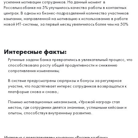
Результаты:
Благодаря консультациям Пряников была создана
геймифицированная программа для поднятия вовлеченности и
усиления мотивации сотрудников. На данный момент в
Россельхозбанке на 5% улучшилось качество работы в контактных
центрах. В одном из бизнес-подразделений количество участников
кампании, направленной на мотивацию к использованию в работе
новой ИТ-системы, за первый месяц увеличилось более чем на 50%
Интересные факты:
Рутинные задачи банка превратились в увлекательный процесс, что
способствовало росту общей продуктивности и снижению
сопротивления изменениям;
В системе предусмотрены сюрпризы и бонусы за регулярное
участие, что подстёгивает интерес сотрудников возвращаться к
платформе снова и снова.;
Помимо мотивационных механизмов, «Урожай наград» стал
местом, где сотрудники делятся знаниями, успешными кейсами и