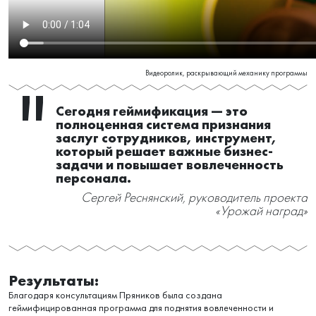
Видеоролик, раскрывающий механику программы
Изначально программа называлась
«Плюшки» и включала только
виртуальную валюту. Позже
появились медали и другие награды.
Когда мы собрали все элементы,
стало ясно, что это не просто
«плюшки», а целая система, при этом
ее надо было как-то связать с
отличительной особенностью Банка –
сельскохозяйственной отраслью.
Сергей Реснянский, руководитель проекта
«Урожай наград»