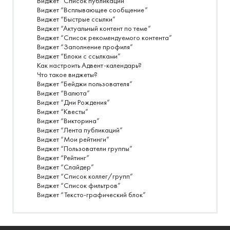
Виджет “Список публикаций”
Виджет “Всплывающее сообщение”
Виджет “Быстрые ссылки”
Виджет “Актуальный контент по теме”
Виджет “Список рекомендуемого контента”
Виджет “Заполнение профиля”
Виджет “Блоки с ссылками”
Как настроить Адвент-календарь?
Что такое виджеты?
Виджет “Бейджи пользователя”
Виджет “Валюта”
Виджет “Дни Рождения”
Виджет “Квесты”
Виджет “Викторина”
Виджет “Лента публикаций”
Виджет “Мои рейтинги”
Виджет “Пользователи группы”
Виджет “Рейтинг”
Виджет “Слайдер”
Виджет “Список коллег/групп”
Виджет “Список фильтров”
Виджет “Тексто-графический блок”