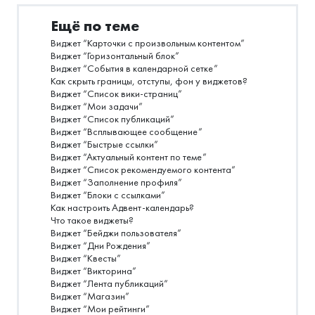
Ещё по теме
Виджет “Карточки с произвольным контентом”
Виджет “Горизонтальный блок”
Виджет “События в календарной сетке”
Как скрыть границы, отступы, фон у виджетов?
Виджет “Список вики-страниц”
Виджет “Мои задачи”
Виджет “Список публикаций”
Виджет “Всплывающее сообщение”
Виджет “Быстрые ссылки”
Виджет “Актуальный контент по теме”
Виджет “Список рекомендуемого контента”
Виджет “Заполнение профиля”
Виджет “Блоки с ссылками”
Как настроить Адвент-календарь?
Что такое виджеты?
Виджет “Бейджи пользователя”
Виджет “Дни Рождения”
Виджет “Квесты”
Виджет “Викторина”
Виджет “Лента публикаций”
Виджет “Магазин”
Виджет “Мои рейтинги”