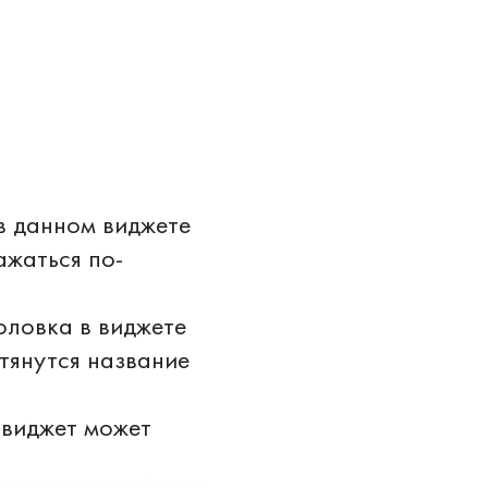
в данном виджете
ажаться по-
оловка в виджете
дтянутся название
(виджет может