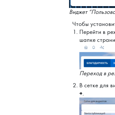
Виджет “Пользова
Чтобы установит
Перейти в ре
шапке страни
Переход в ре
В сетке для в
+
.