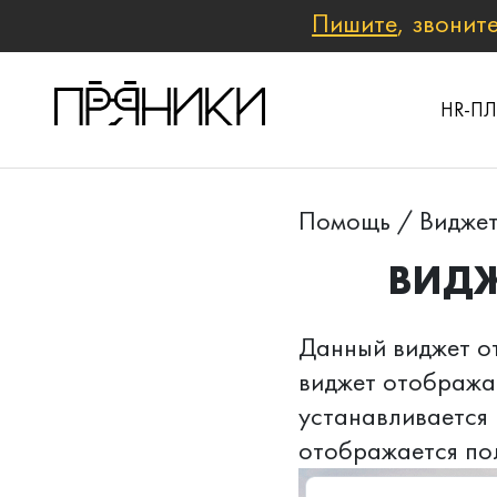
Пишите
, звонит
HR-П
Помощь
/
Виджет
ВИДЖ
Данный виджет о
виджет отобража
устанавливается 
отображается пол