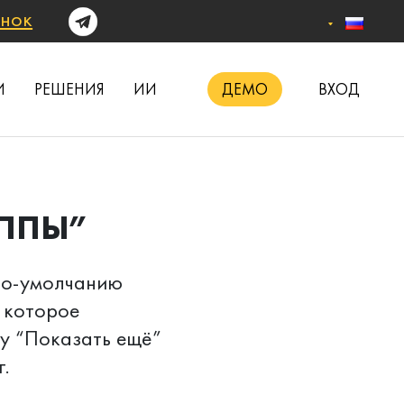
онок
И
РЕШЕНИЯ
ИИ
ДЕМО
ВХОД
УППЫ”
По-умолчанию
 которое
ку “Показать ещё”
.