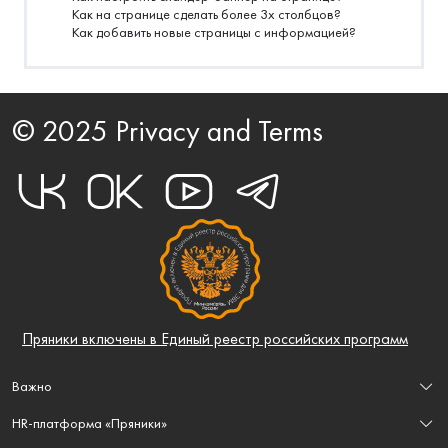
Как на странице сделать более 3х столбцов?
Как добавить новые страницы с информацией?
© 2025 Privacy and Terms
Пряники включены в Единый реестр российских программ
Важно
Лицензионный договор-оферта
HR-платформа «Пряники»
Пользовательское соглашение
Правила эксплуатации