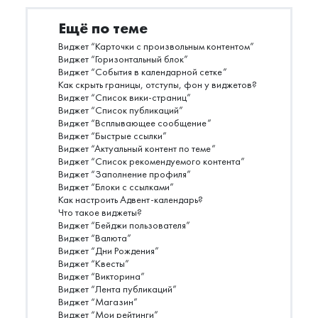
Ещё по теме
Виджет “Карточки с произвольным контентом”
Виджет “Горизонтальный блок”
Виджет “События в календарной сетке”
Как скрыть границы, отступы, фон у виджетов?
Виджет “Список вики-страниц”
Виджет “Список публикаций”
Виджет “Всплывающее сообщение”
Виджет “Быстрые ссылки”
Виджет “Актуальный контент по теме”
Виджет “Список рекомендуемого контента”
Виджет “Заполнение профиля”
Виджет “Блоки с ссылками”
Как настроить Адвент-календарь?
Что такое виджеты?
Виджет “Бейджи пользователя”
Виджет “Валюта”
Виджет “Дни Рождения”
Виджет “Квесты”
Виджет “Викторина”
Виджет “Лента публикаций”
Виджет “Магазин”
Виджет “Мои рейтинги”